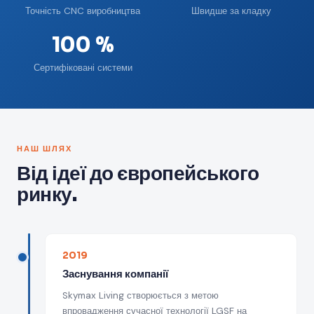
Точність CNC виробництва
Швидше за кладку
100 %
Сертифіковані системи
НАШ ШЛЯХ
Від ідеї до європейського
ринку.
2019
Заснування компанії
Skymax Living створюється з метою
впровадження сучасної технології LGSF на