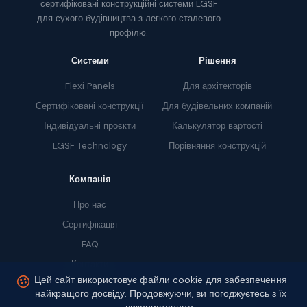
сертифіковані конструкційні системи LGSF
для сухого будівництва з легкого сталевого
профілю.
Системи
Рішення
Flexi Panels
Для архітекторів
Сертифіковані конструкції
Для будівельних компаній
Індивідуальні проєкти
Калькулятор вартості
LGSF Technology
Порівняння конструкцій
Компанія
Про нас
Сертифікація
FAQ
Контакти
Цей сайт використовує файли cookie для забезпечення
найкращого досвіду. Продовжуючи, ви погоджуєтесь з їх
© 2026 Skymax Living s.r.o. · ID: 19475195 · Ostrava