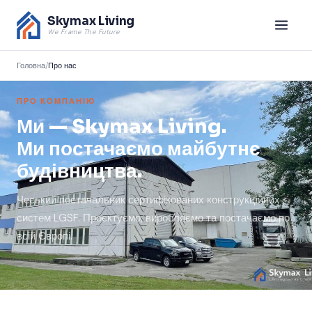
Skymax Living
We Frame The Future
Головна
/
Про нас
ПРО КОМПАНІЮ
Ми — Skymax Living.
Ми постачаємо майбутнє
будівництва.
Чеський постачальник сертифікованих конструкційних
систем LGSF. Проєктуємо, виробляємо та постачаємо по
всій Європі.