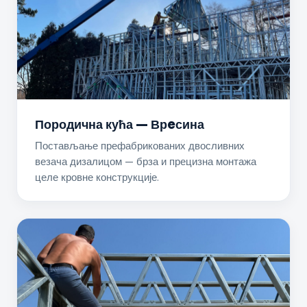
Породична кућа — Врeсина
Постављање префабрикованих двосливних
везача дизалицом — брза и прецизна монтажа
целе кровне конструкције.