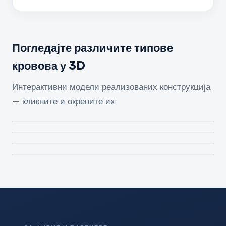
Погледајте различите типове
кровова у 3D
Интерактивни модели реализованих конструкција
— кликните и окрените их.
Породична кућа
Кућа са двосливним кровом
Прикажи 3D модел
Кровни викер — ROCKWOOL
Прикажи 3D модел
Кућа великог распона (600 m²)
Прикажи 3D модел
Прикажи 3D модел