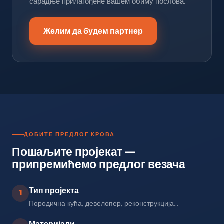
сарадње прилагођене вашем обиму послова.
Желим да будем партнер
ДОБИТЕ ПРЕДЛОГ КРОВА
Пошаљите пројекат —
припремићемо предлог везача
Тип пројекта
1
Породична кућа, девелопер, реконструкција…