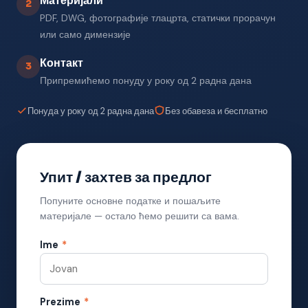
Материјали
2
PDF, DWG, фотографије тлацрта, статички прорачун
или само димензије
Контакт
3
Припремићемо понуду у року од 2 радна дана
Понуда у року од 2 радна дана
Без обавеза и бесплатно
Упит / захтев за предлог
Попуните основне податке и пошаљите
материјале — остало ћемо решити са вама.
Ime
*
Prezime
*