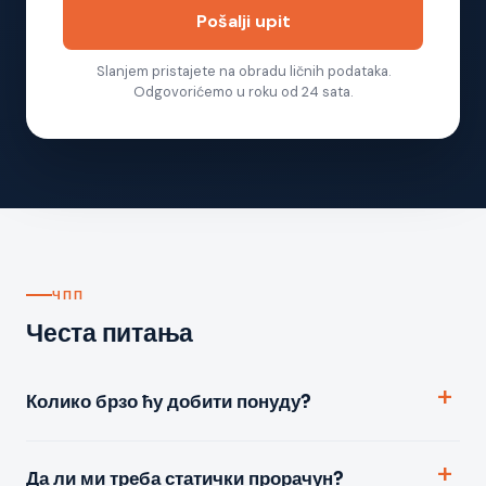
Pošalji upit
Slanjem pristajete na obradu ličnih podataka.
Odgovorićemo u roku od 24 sata.
ЧПП
Честа питања
Колико брзо ћу добити понуду?
Да ли ми треба статички прорачун?