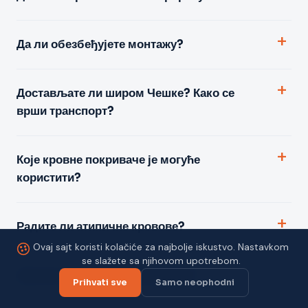
Да ли обезбеђујете монтажу?
Достављате ли широм Чешке? Како се
врши транспорт?
Које кровне покриваче је могуће
користити?
Радите ли атипичне кровове?
Ovaj sajt koristi kolačiće za najbolje iskustvo. Nastavkom
se slažete sa njihovom upotrebom.
Од чега су направљени везачи?
Prihvati sve
Samo neophodni