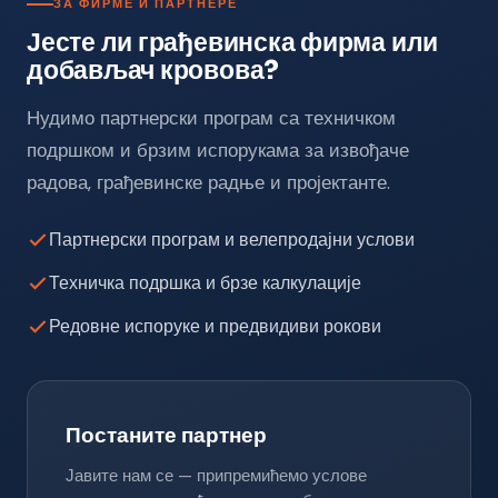
ЗА ФИРМЕ И ПАРТНЕРЕ
Јесте ли грађевинска фирма или
добављач кровова?
Нудимо партнерски програм са техничком
подршком и брзим испорукама за извођаче
радова, грађевинске радње и пројектанте.
Партнерски програм и велепродајни услови
Техничка подршка и брзе калкулације
Редовне испоруке и предвидиви рокови
Постаните партнер
Јавите нам се — припремићемо услове