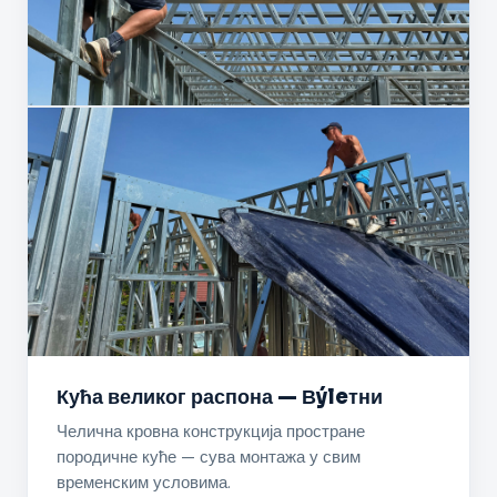
Кућа великог распона — Вýleтни
Челична кровна конструкција простране
породичне куће — сува монтажа у свим
временским условима.