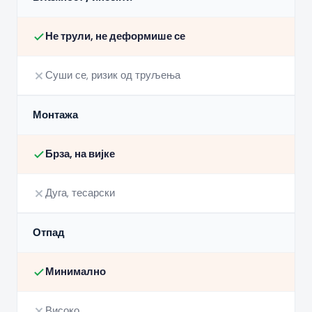
Не трули, не деформише се
Суши се, ризик од труљења
Монтажа
Брза, на вијке
Дуга, тесарски
Отпад
Минимално
Високо