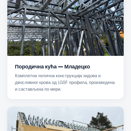
Породична кућа — Младецко
Комплетна челична конструкција зидова и
двосливног крова од LGSF профила, произведена
и састављена по мери.