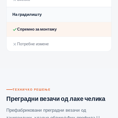
На градилишту
Спремно за монтажу
Потребне измене
ТЕХНИЧКО РЕШЕЊЕ
Преградни везачи од лаке челика
Префабриковани преградни везачи од
танкозидних, хладно обликујућих профила Ц