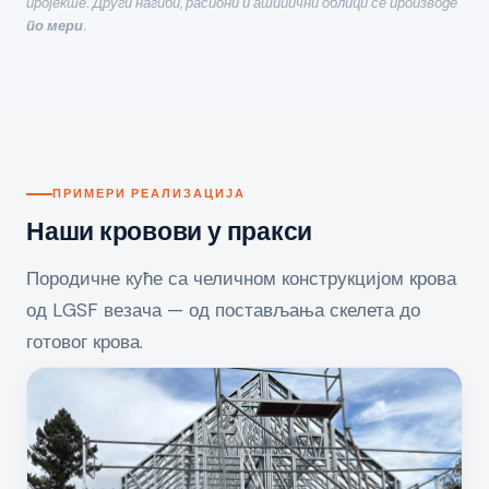
пројекте. Други нагиби, распони и атипични облици се производе
по мери
.
ПРИМЕРИ РЕАЛИЗАЦИЈА
Наши кровови у пракси
Породичне куће са челичном конструкцијом крова
од LGSF везача — од постављања скелета до
готовог крова.