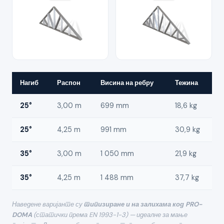
Нагиб
Распон
Висина на ребру
Тежина
25°
3,00 m
699 mm
18,6 kg
25°
4,25 m
991 mm
30,9 kg
35°
3,00 m
1 050 mm
21,9 kg
35°
4,25 m
1 488 mm
37,7 kg
Наведене варијанте су
типизиране и на залихама код PRO-
DOMA
(статички према EN 1993-1-3) — идеалне за мање