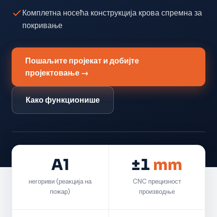
Комплетна носећа конструкција крова спремна за
покривање
Пошаљите пројекат и добијте
пројектовање →
Како функционише
Интерактивни 3D — окрените модел
A1
±1
mm
негориви (реакција на
CNC прецизност
пожар)
производње