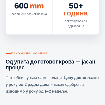
600
mm
50+
година
осовински размак везача
век трајања без
одржавања
КАКО ФУНКЦИОНИШЕ
Од упита до готовог крова — јасан
процес
Потребни су нам само подаци.
Цену достављамо
у року од 2 радна дана
и након одобрења
изводимо у року од 1–2 недеље
.