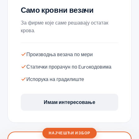
Само кровни везачи
За фирме које саме решавају остатак
крова.
Производња везача по мери
Статички прорачун по Euroкодовима
Испорука на градилиште
Имам интересовање
НАЈЧЕШЋИ ИЗБОР