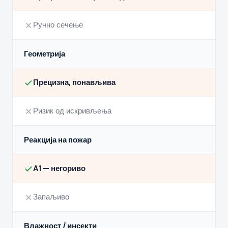
Ручно сечење
Геометрија
Прецизна, понављива
Ризик од искривљења
Реакција на пожар
A1 — негориво
Запаљиво
Влажност / инсекти