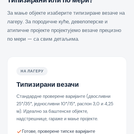
Типизирани или по мери?
За мање објекте изаберите типизиране везаче на
лагеру. За породичне куће, девелоперске и
атипичне пројекте пројектујемо везаче прецизно
по мери — са свим детаљима.
НА ЛАГЕРУ
Типизирани везачи
Стандардне проверене варијанте (двосливни
25°/35°, једносливни 10°/15°, распон 3,0 и 4,25
м). Идеално за баштенске објекте,
надстрешнице, гараже и мање пројекте.
Готове, проверене типске варијанте