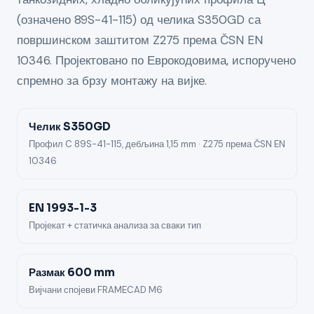
(означено 89S-41-115) од челика S350GD са
површинском заштитом Z275 према ČSN EN
10346. Пројектовано по Еврокодовима, испоручено
спремно за брзу монтажу на вијке.
Челик S350GD
Профил C 89S-41-115, дебљина 1,15 mm · Z275 према ČSN EN
10346
EN 1993-1-3
Пројекат + статичка анализа за сваки тип
Размак 600 mm
Вијчани спојеви FRAMECAD M6