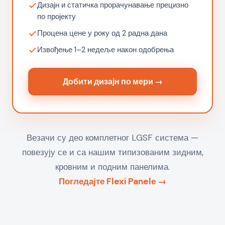
Дизајн и статичка прорачунавање прецизно
по пројекту
Процена цене у року од 2 радна дана
Извођење 1–2 недеље након одобрења
Добити дизајн по мери →
Везачи су део комплетног LGSF система —
повезују се и са нашим типизованим зидним,
кровним и подним панелима.
Погледајте Flexi Panelе →