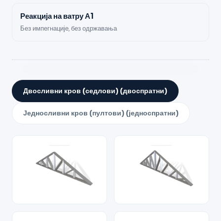
Реакција на ватру А1
Без импегнације, без одржавања
Двосливни кров (седлови) (двоспратни)
Једносливни кров (пултови) (једноспратни)