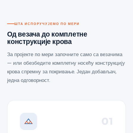
ШТА ИСПОРУЧУЈЕМО ПО МЕРИ
Од везача до комплетне
конструкције крова
За пројекте по мери започните само са везачима
— или обезбедите комплетну носећу конструкцију
крова спремну за покривање. Један добављач,
једна одговорност.
01