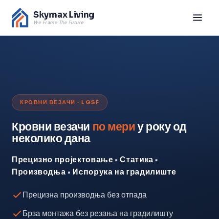
Skymax Living
We Frame The Future
КРОВНИ ВЕЗАЧИ · LGSF
Кровни везачи
по мери
у року од
неколико дана
Прецизно пројектовање
•
Статика
•
Производња
•
Испорука на градилиште
Прецизна производња без отпада
Брза монтажа без резања на градилишту