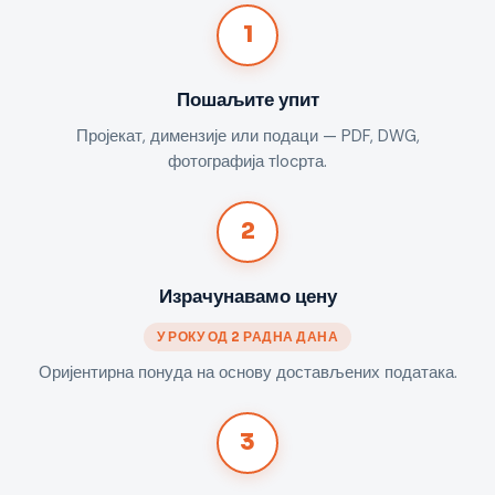
1
Пошаљите упит
Пројекат, димензије или подаци — PDF, DWG,
фотографија тlocрта.
2
Израчунавамо цену
У РОКУ ОД 2 РАДНА ДАНА
Оријентирна понуда на основу достављених података.
3