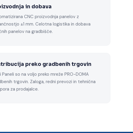
oizvodnja in dobava
omatizirana CNC proizvodnja panelov z
ančnostjo ±1 mm. Celotna logistika in dobava
čnih panelov na gradbišče.
stribucija preko gradbenih trgovin
xi Paneli so na voljo preko mreže PRO-DOMA
benih trgovin. Zaloga, redni prevozi in tehnična
pora za prodajalce.