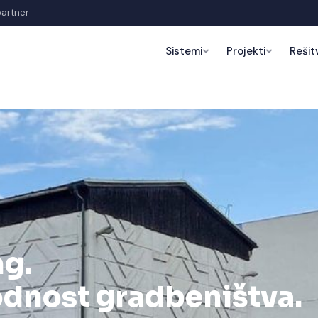
partner
Sistemi
Projekti
Rešit
g.
dnost gradbeništva.