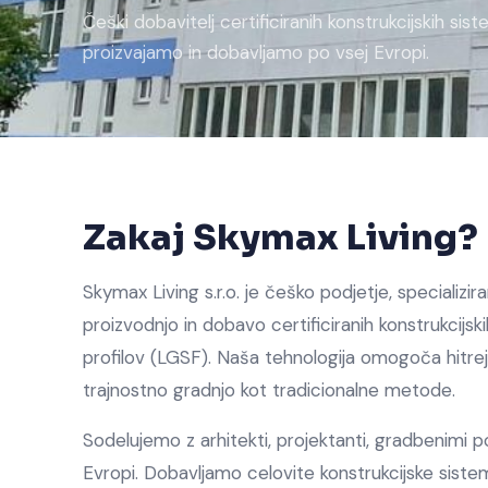
Češki dobavitelj certificiranih konstrukcijskih s
proizvajamo in dobavljamo po vsej Evropi.
Zakaj Skymax Living?
Skymax Living s.r.o. je češko podjetje, specializi
proizvodnjo in dobavo certificiranih konstrukcijski
profilov (LGSF). Naša tehnologija omogoča hitrej
trajnostno gradnjo kot tradicionalne metode.
Sodelujemo z arhitekti, projektanti, gradbenimi pod
Evropi. Dobavljamo celovite konstrukcijske siste