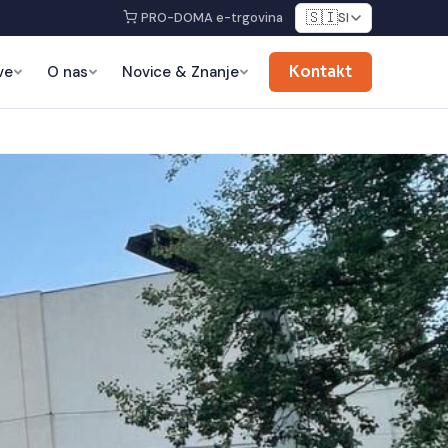
🇸🇮
PRO-DOMA e-trgovina
SI
ve
O nas
Novice & Znanje
Kontakt