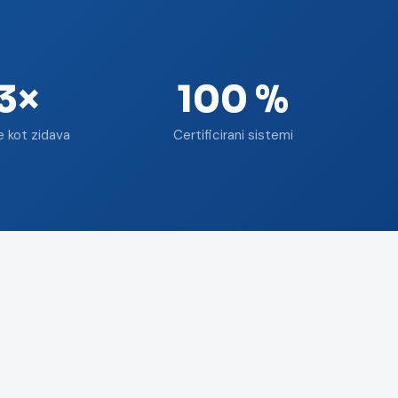
3×
100 %
e kot zidava
Certificirani sistemi