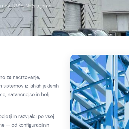
istemov LGSF. Načrtujemo,
rano za načrtovanje,
h sistemov iz lahkih jeklenih
šo, natančnejšo in bolj
jetji in razvijalci po vsej
me — od konfigurabilnih