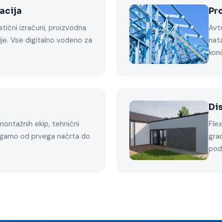
acija
Pr
atični izračuni, proizvodna
Avt
ije. Vse digitalno vodeno za
nat
kon
Di
montažnih ekip, tehnični
Fle
agamo od prvega načrta do
grad
pod