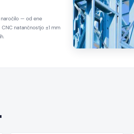
i naročilo — od ene
se z CNC natančnostjo ±1 mm
h.
.