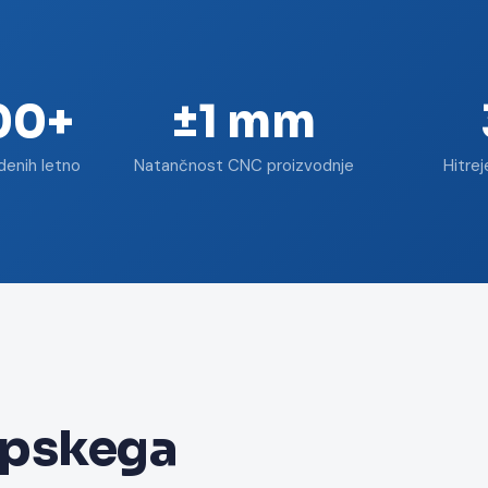
00+
±1 mm
denih letno
Natančnost CNC proizvodnje
Hitrej
opskega