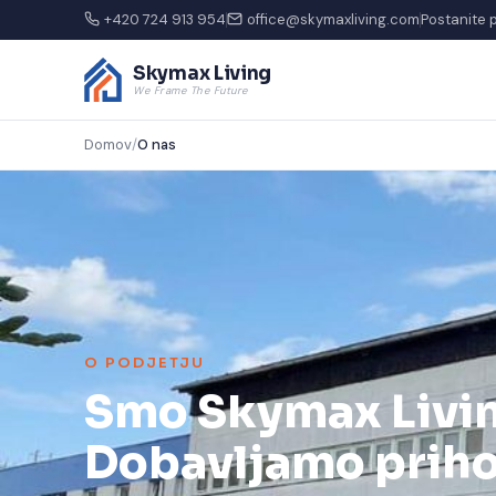
+420 724 913 954
office@skymaxliving.com
Postanite 
Skymax Living
We Frame The Future
Domov
/
O nas
O PODJETJU
Smo Skymax Livin
Dobavljamo priho