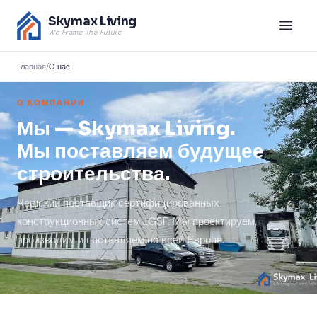
Skymax Living
We Frame The Future
Главная
/
О нас
О КОМПАНИИ
Мы — Skymax Living.
Мы поставляем будущее
строительства.
Чешский поставщик сертифицированных
конструкционных систем LGSF. Мы проектируем,
производим и поставляем по всей Европе.