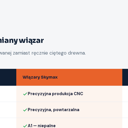
niany wiązar
owanej zamiast ręcznie ciętego drewna.
Wiązary Skymax
Precyzyjna produkcja CNC
Precyzyjna, powtarzalna
A1 — niepalne