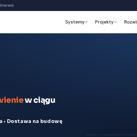
rtnerem
Systemy
Projekty
Rozwi
wienie
w ciągu
a
•
Dostawa na budowę
Interaktywny model 3