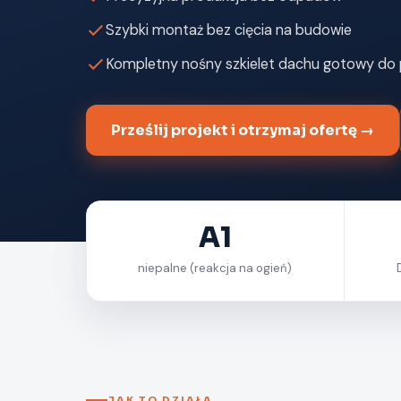
Szybki montaż bez cięcia na budowie
Kompletny nośny szkielet dachu gotowy do 
Prześlij projekt i otrzymaj ofertę →
A1
niepalne (reakcja na ogień)
JAK TO DZIAŁA