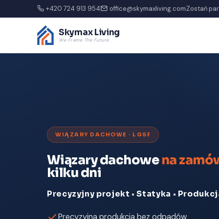
+420 724 913 954
office@skymaxliving.com
Zostań pa
Skymax Living
We Frame The Future
WIĄZARY DACHOWE · LGSF
Wiązary dachowe
na zamó
kilku dni
Precyzyjny projekt
•
Statyka
•
Produkcj
Precyzyjna produkcja bez odpadów