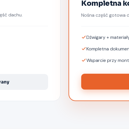
Kompletna k
zęść dachu.
Nośna część gotowa d
Dźwigary + materiał
Kompletna dokumen
Wsparcie przy mon
wany