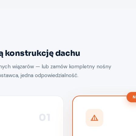
 konstrukcję dachu
amych wiązarów — lub zamów kompletny nośny
ostawca, jedna odpowiedzialność.
N
01