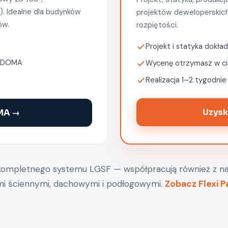
). Idealne dla budynków
projektów deweloperskich
ów.
rozpiętości.
Projekt i statyka dokł
O-DOMA
Wycenę otrzymasz w ci
Realizacja 1–2 tygodnie
Uzysk
MA →
 kompletnego systemu LGSF — współpracują również z n
i ściennymi, dachowymi i podłogowymi.
Zobacz Flexi P