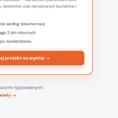
, remontów oraz nietypowych kształtów i
adnie według dokumentacji
ągu 2 dni roboczych
 po zatwierdzeniu
aj projekt na wymiar →
aszymi typizowanymi
anely →