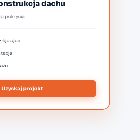
onstrukcja dachu
o pokrycia.
y łączące
tacja
tażu
Uzyskaj projekt