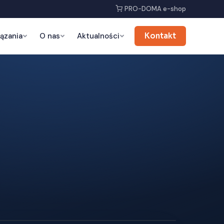
PRO-DOMA e-shop
ązania
O nas
Aktualności
Kontakt
D — obracaj model