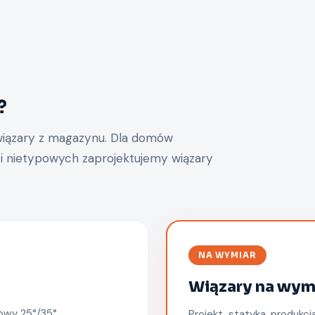
?
wiązary z magazynu. Dla domów
 i nietypowych zaprojektujemy wiązary
NA WYMIAR
Wiązary na wym
wy 25°/35°,
Projekt, statyka, produkc