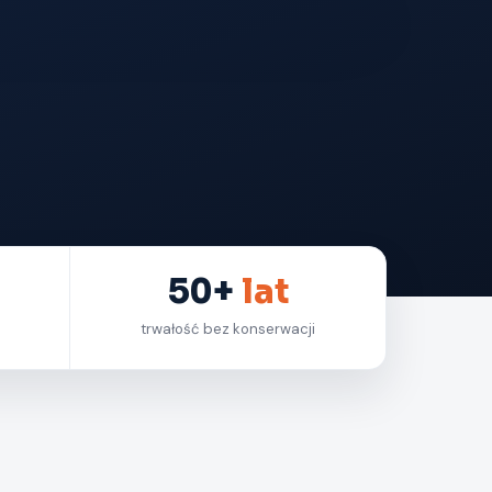
50+
lat
trwałość bez konserwacji