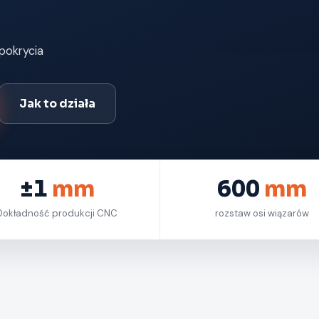
pokrycia
Jak to działa
±1
mm
600
mm
Dokładność produkcji CNC
rozstaw osi wiązarów