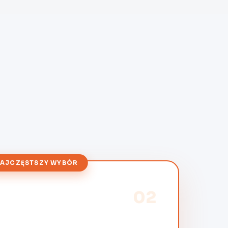
AJCZĘSTSZY WYBÓR
02