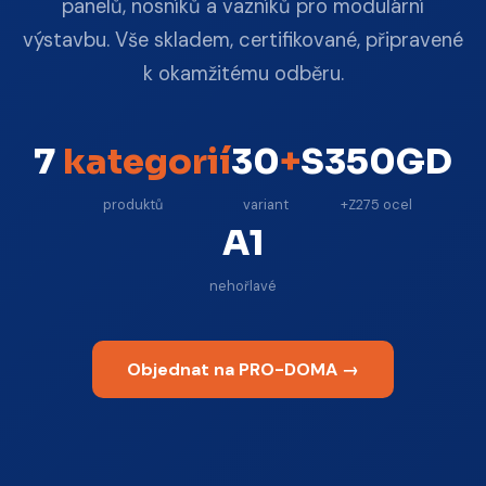
panelů, nosníků a vazníků pro modulární
výstavbu. Vše skladem, certifikované, připravené
k okamžitému odběru.
7
kategorií
30
+
S350GD
produktů
variant
+Z275 ocel
A1
nehořlavé
Objednat na PRO-DOMA →