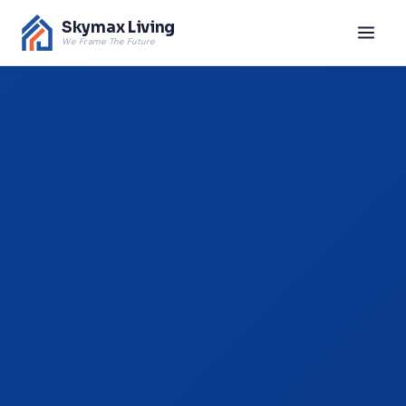
Skymax Living
We Frame The Future